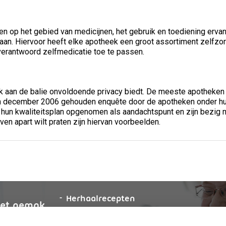
en op het gebied van medicijnen, het gebruik en toediening erv
e gaan. Hiervoor heeft elke apotheek een groot assortiment zelf
 verantwoord zelfmedicatie toe te passen.
ek aan de balie onvoldoende privacy biedt. De meeste apotheken
n in december 2006 gehouden enquête door de apotheken onder hu
n hun kwaliteitsplan opgenomen als aandachtspunt en zijn bezig 
ven apart wilt praten zijn hiervan voorbeelden.
aanvragen
Herhaalrecepten
et
gemak
aanvragen
Anticonceptiemiddelen
g
online
Vragen stellen