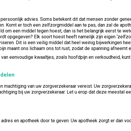
 persoonlijk advies. Soms betekent dit dat mensen zonder gene
n. Komt er toch een zelfzorgmiddel aan te pas, dan zal de apoth
d om een middel tegen hoest, dan is het belangrijk eerst te wet
ordt opgegeven? Elk soort hoest heeft namelijk zijn eigen ‘zelfzor
eren. Dit is een veilig middel dat heel weinig bijwerkingen heef
dpijn maant ons lichaam ons tot rust, zodat de spanning afneemt 
an eenvoudige kwaaltjes, zoals hoofdpijn en verkoudheid, kunt 
ddelen
 machtiging van uw zorgverzekeraar vereist. Uw zorgverzekeraar
chtiging bij uw zorgverzekeraar. Let u erop dat deze meestal ee
 adres en apotheek door te geven. Uw apotheek zorgt er dan v