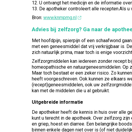
12. U ontvangt het medicijn en de informatie over
13. De apotheker controleert alle recepten.Als u v
Bron:
www.knmpmg.nl
Advies bij zelfzorg? Ga naar de apothe
Met hoofdpijn, spierpijn of een schaafwond gaan
met een geneesmiddel dat vrij verkrijgbaar is.
zich natuurlijk prima, maar toch is enige voorzi
Zelfzorgmiddelen kan iedereen zonder recept bi
homeopathische en natuurgeneesmiddelen. Op zich
Maar toch bestaat er een zeker risico. Zo kunne
heeft voorgeschreven. Ook kunnen ze elkaars wer
(recept)geneesmiddelen, ook uw zelfzorgmiddelen
kan met de middelen die u al gebruikt.
Uitgebreide informatie
De apotheker heeft de kennis in huis over alle 
kunt u terecht in de apotheek. Over zelfzorg zij
en griep, hoest en diarree. Een belangrijke bood
binnen enkele dagen niet over is (of niet duidel