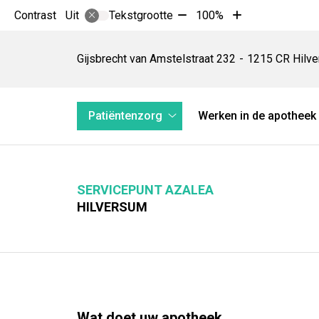
Tekst
Tekst
Contrast
Tekstgrootte
100%
Uit
verkleinen
vergroten
Servicepunt
met
met
Azalea
Gijsbrecht van Amstelstraat
232
1215 CR
Hilv
10%
10%
Hoofdmenu
Patiëntenzorg
Werken in de apotheek
Patiëntenzorg
submenu
SERVICEPUNT AZALEA
HILVERSUM
Wat doet uw apotheek