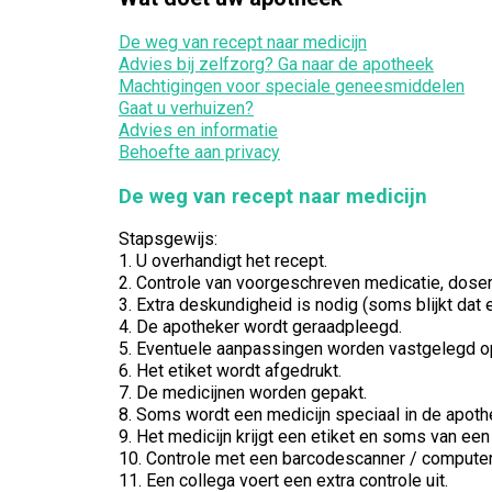
De weg van recept naar medicijn
Advies bij zelfzorg? Ga naar de apotheek
Machtigingen voor speciale geneesmiddelen
Gaat u verhuizen?
Advies en informatie
Behoefte aan privacy
De weg van recept naar medicijn
Stapsgewijs:
1. U overhandigt het recept.
2. Controle van voorgeschreven medicatie, dose
3. Extra deskundigheid is nodig (soms blijkt da
4. De apotheker wordt geraadpleegd.
5. Eventuele aanpassingen worden vastgelegd op
6. Het etiket wordt afgedrukt.
7. De medicijnen worden gepakt.
8. Soms wordt een medicijn speciaal in de apoth
9. Het medicijn krijgt een etiket en soms van ee
10. Controle met een barcodescanner / computer
11. Een collega voert een extra controle uit.