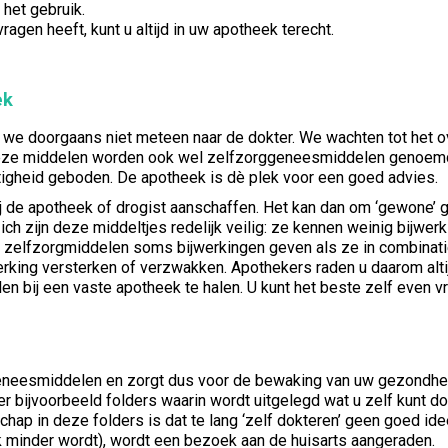
 het gebruik.
ragen heeft, kunt u altijd in uw apotheek terecht.
ek
 we doorgaans niet meteen naar de dokter. We wachten tot het ov
 Deze middelen worden ook wel zelfzorggeneesmiddelen genoemd.
chtigheid geboden. De apotheek is dè plek voor een goed advies.
j de apotheek of drogist aanschaffen. Het kan dan om ‘gewone
 zijn deze middeltjes redelijk veilig: ze kennen weinig bijwerk
n zelfzorgmiddelen soms bijwerkingen geven als ze in combinati
king versterken of verzwakken. Apothekers raden u daarom altijd
 bij een vaste apotheek te halen. U kunt het beste zelf even v
geneesmiddelen en zorgt dus voor de bewaking van uw gezondheid
n er bijvoorbeeld folders waarin wordt uitgelegd wat u zelf kunt
schap in deze folders is dat te lang ‘zelf dokteren’ geen goed i
ijk minder wordt), wordt een bezoek aan de huisarts aangeraden.