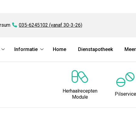
ersum
Tel:
035-6245102 (vanaf 30-3-26)
Informatie
Home
Dienstapotheek
Meer
Werken
Informatie
in
submenu
de
apotheek
submenu
Herhaalrecepten
Pilservic
Module