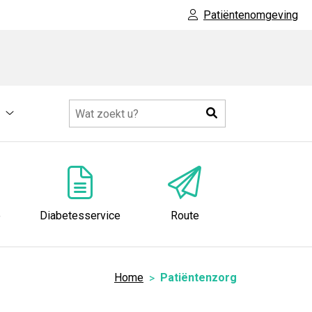
Patiëntenomgeving
Zoeken
Meer
submenu
e
Diabetesservice
Route
Home
Patiëntenzorg