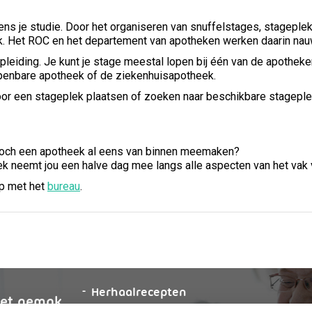
ens je studie. Door het organiseren van snuffelstages, stagepl
tijk. Het ROC en het departement van apotheken werken daarin na
pleiding. Je kunt je stage meestal lopen bij één van de apothek
penbare apotheek of de ziekenhuisapotheek.
or een stageplek plaatsen of zoeken naar beschikbare stageple
e toch een apotheek al eens van binnen meemaken?
eek neemt jou een halve dag mee langs alle aspecten van het vak
op met het
bureau
.
aanvragen
Herhaalrecepten
et
gemak
aanvragen
Anticonceptiemiddelen