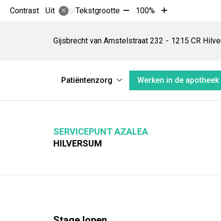
Tekst
Tekst
Contrast
Tekstgrootte
100%
Uit
verkleinen
vergroten
Servicepunt
met
met
Azalea
Gijsbrecht van Amstelstraat
232
1215 CR
Hilv
10%
10%
Hoofdmenu
Patiëntenzorg
Werken in de apotheek
Patiëntenzorg
submenu
SERVICEPUNT AZALEA
HILVERSUM
Stage lopen