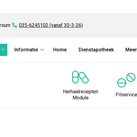
ersum
Tel:
035-6245102 (vanaf 30-3-26)
Informatie
Home
Dienstapotheek
Meer
Werken
Informatie
in
submenu
de
apotheek
submenu
Herhaalrecepten
Pilservic
Module